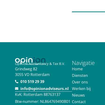
Navigatie
Opinion Accountancy & Tax B.V.
Home
Grindweg 82
3055 VD Rotterdam
Diensten
010 519 29 39
Over ons
Werken bij
info@opinionadviseurs.nl
KvK: Rotterdam 88763137
Nieuws
Btw-nummer: NL864769490B01
Contact