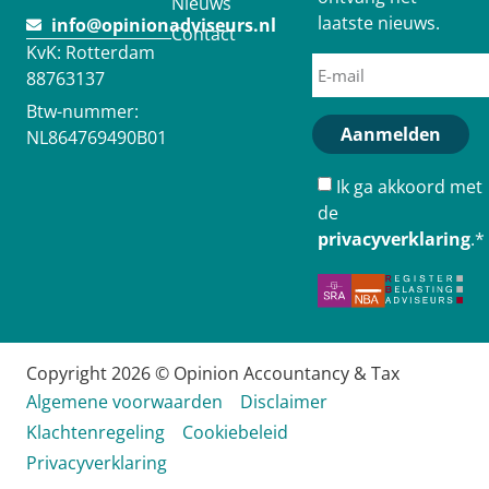
Nieuws
laatste nieuws.
info@opinionadviseurs.nl
Contact
KvK: Rotterdam
88763137
Btw-nummer:
Aanmelden
NL864769490B01
Ik ga akkoord met
de
privacyverklaring
.
*
Copyright 2026 © Opinion Accountancy & Tax
Algemene voorwaarden
Disclaimer
Klachtenregeling
Cookiebeleid
Privacyverklaring