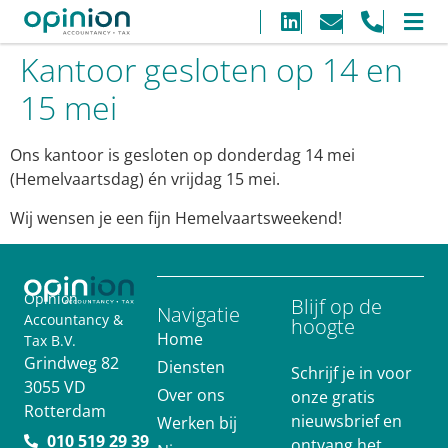
Kantoor gesloten op 14 en
15 mei
Ons kantoor is gesloten op donderdag 14 mei
(Hemelvaartsdag) én vrijdag 15 mei.
Wij wensen je een fijn Hemelvaartsweekend!
Opinion
Blijf op de
Navigatie
Accountancy &
hoogte
Home
Tax B.V.
Grindweg 82
Diensten
Schrijf je in voor
3055 VD
Over ons
onze gratis
Rotterdam
nieuwsbrief en
Werken bij
010 519 29 39
ontvang het