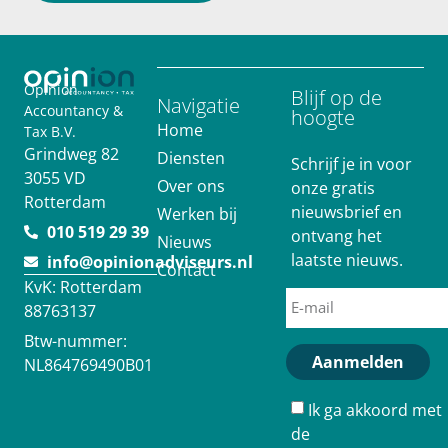
Opinion
Blijf op de
Navigatie
Accountancy &
hoogte
Home
Tax B.V.
Grindweg 82
Diensten
Schrijf je in voor
3055 VD
Over ons
onze gratis
Rotterdam
nieuwsbrief en
Werken bij
010 519 29 39
ontvang het
Nieuws
laatste nieuws.
info@opinionadviseurs.nl
Contact
KvK: Rotterdam
88763137
Btw-nummer:
Aanmelden
NL864769490B01
Ik ga akkoord met
de