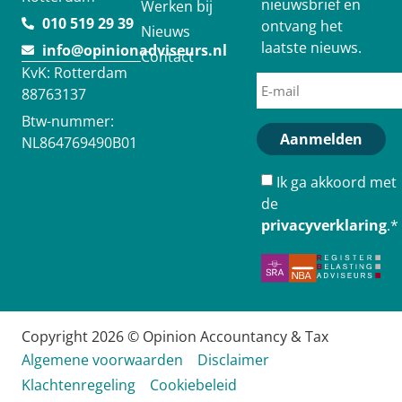
nieuwsbrief en
Werken bij
010 519 29 39
ontvang het
Nieuws
laatste nieuws.
info@opinionadviseurs.nl
Contact
KvK: Rotterdam
88763137
Btw-nummer:
Aanmelden
NL864769490B01
Ik ga akkoord met
de
privacyverklaring
.
*
Copyright 2026 © Opinion Accountancy & Tax
Algemene voorwaarden
Disclaimer
Klachtenregeling
Cookiebeleid