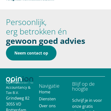
Persoonlijk,
erg betrokken én
gewoon goed advies
Neem contact op
Opinion
Blijf op de
Navigatie
Accountancy &
hoogte
Home
Tax B.V.
Grindweg 82
Diensten
Schrijf je in voor
3055 VD
Over ons
onze gratis
Rotterdam