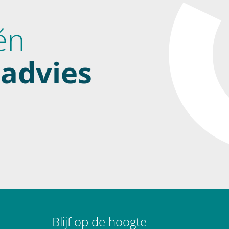
én
advies
Blijf op de hoogte