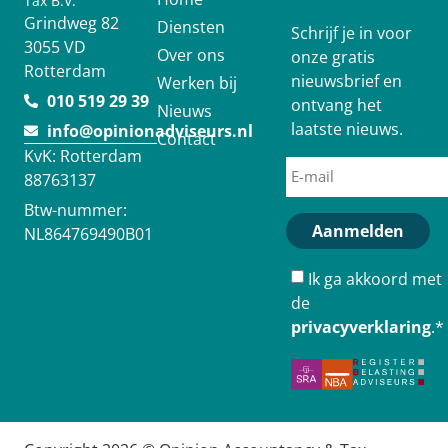
Tax B.V.
Grindweg 82
Diensten
Schrijf je in voor
3055 VD
Over ons
onze gratis
Rotterdam
nieuwsbrief en
Werken bij
010 519 29 39
ontvang het
Nieuws
laatste nieuws.
info@opinionadviseurs.nl
Contact
KvK: Rotterdam
88763137
Btw-nummer:
Aanmelden
NL864769490B01
Ik ga akkoord met
de
privacyverklaring
.
*