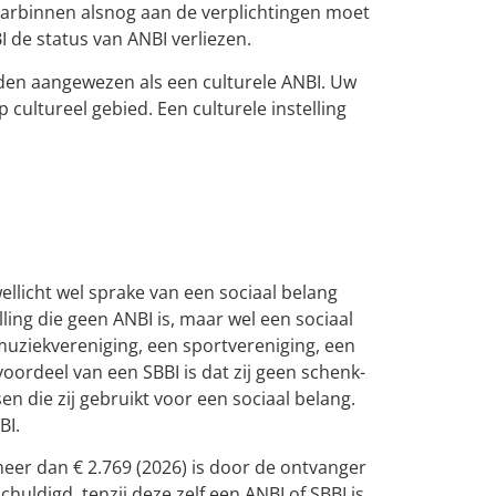
waarbinnen alsnog aan de verplichtingen moet
 de status van ANBI verliezen.
den aangewezen als een culturele ANBI. Uw
 cultureel gebied. Een culturele instelling
 wellicht wel sprake van een sociaal belang
elling die geen ANBI is, maar wel een sociaal
muziekvereniging, een sportvereniging, een
oordeel van een SBBI is dat zij geen schenk-
en die zij gebruikt voor een sociaal belang.
BI.
eer dan € 2.769 (2026) is door de ontvanger
uldigd, tenzij deze zelf een ANBI of SBBI is.