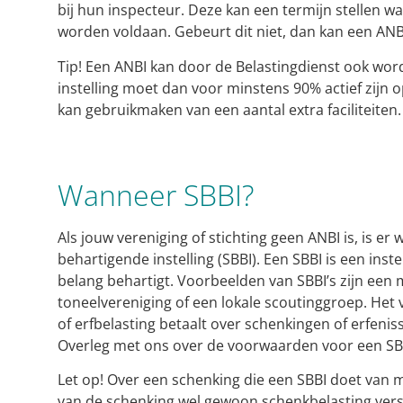
bij hun inspecteur. Deze kan een termijn stellen 
worden voldaan. Gebeurt dit niet, dan kan een ANBI
Tip!
Een ANBI kan door de Belastingdienst ook wor
instelling moet dan voor minstens 90% actief zijn op
kan gebruikmaken van een aantal extra faciliteiten.
Wanneer SBBI?
Als jouw vereniging of stichting geen ANBI is, is er
behartigende instelling (SBBI). Een SBBI is een inst
belang behartigt. Voorbeelden van SBBI’s zijn een 
toneelvereniging of een lokale scoutinggroep. Het v
of erfbelasting betaalt over schenkingen of erfeniss
Overleg met ons over de voorwaarden voor een SB
Let op!
Over een schenking die een SBBI doet van m
van de schenking wel gewoon schenkbelasting versch