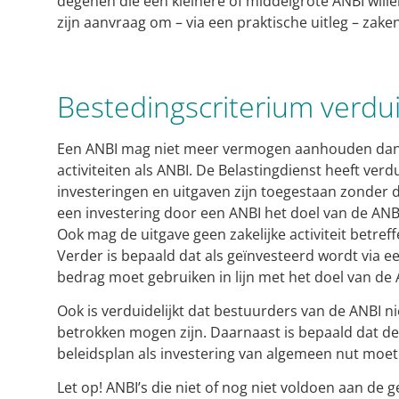
degenen die een kleinere of middelgrote ANBI wille
zijn aanvraag om – via een praktische uitleg – zaken
Bestedingscriterium verdui
Een ANBI mag niet meer vermogen aanhouden dan 
activiteiten als ANBI. De Belastingdienst heeft ver
investeringen en uitgaven zijn toegestaan zonder 
een investering door een ANBI het doel van de ANB
Ook mag de uitgave geen zakelijke activiteit betre
Verder is bepaald dat als geïnvesteerd wordt via e
bedrag moet gebruiken in lijn met het doel van de
Ook is verduidelijkt dat bestuurders van de ANBI nie
betrokken mogen zijn. Daarnaast is bepaald dat de 
beleidsplan als investering van algemeen nut m
Let op!
ANBI’s die niet of nog niet voldoen aan de 