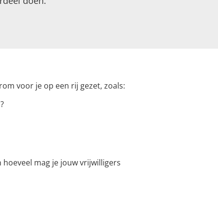
rdeel doen.
om voor je op een rij gezet, zoals:
I?
 hoeveel mag je jouw vrijwilligers