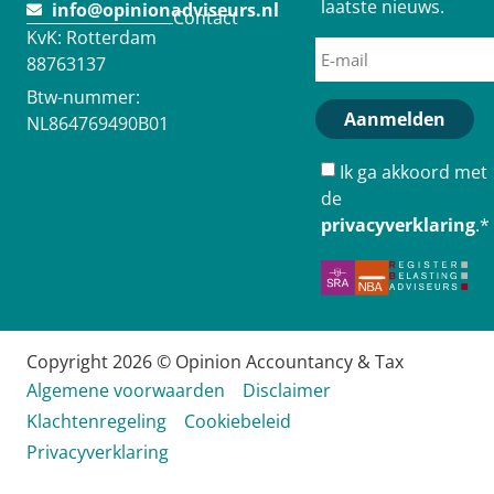
laatste nieuws.
info@opinionadviseurs.nl
Contact
KvK: Rotterdam
88763137
Btw-nummer:
Aanmelden
NL864769490B01
Ik ga akkoord met
de
privacyverklaring
.
*
Copyright 2026 © Opinion Accountancy & Tax
Algemene voorwaarden
Disclaimer
Klachtenregeling
Cookiebeleid
Privacyverklaring