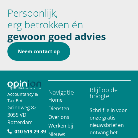
Persoonlijk,
erg betrokken én
gewoon goed advies
Neem contact op
Opinion
Blijf op de
Navigatie
Accountancy &
hoogte
Home
Tax B.V.
Grindweg 82
Diensten
Schrijf je in voor
3055 VD
Over ons
onze gratis
Rotterdam
nieuwsbrief en
Werken bij
010 519 29 39
ontvang het
Nieuws